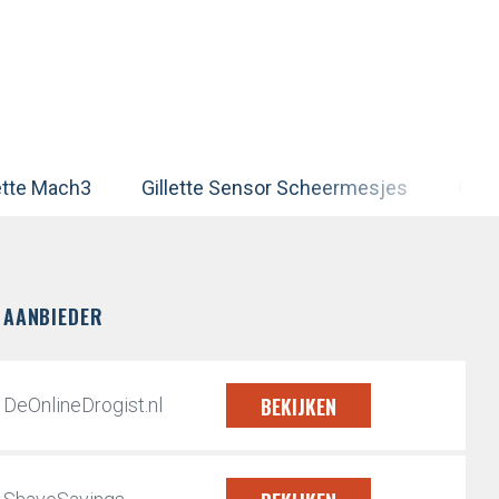
lette Mach3
Gillette Sensor Scheermesjes
Gill
AANBIEDER
BEKIJKEN
DeOnlineDrogist.nl