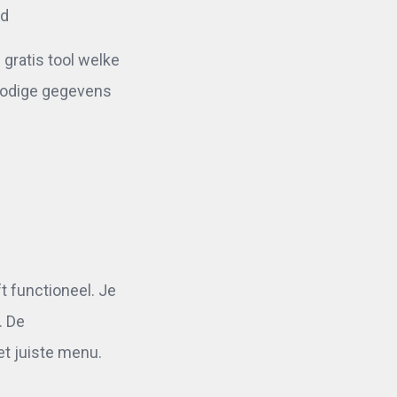
rd
gratis tool welke
nnodige gegevens
t functioneel. Je
. De
t juiste menu.