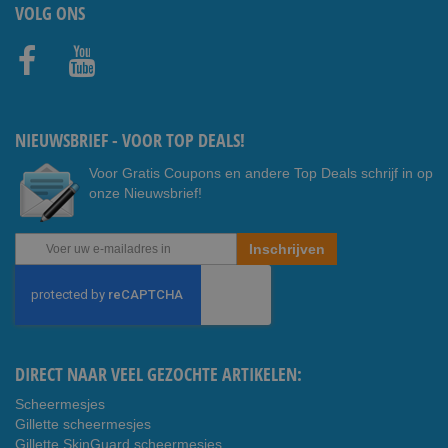
VOLG ONS
Faceb
Youtub
ook
e
NIEUWSBRIEF - VOOR TOP DEALS!
Voor Gratis Coupons en andere Top Deals schrijf in op
onze Nieuwsbrief!
Abonneer
Inschrijven
u
op
onze
nieuwsbrief
DIRECT NAAR VEEL GEZOCHTE ARTIKELEN:
Scheermesjes
Gillette scheermesjes
Gillette SkinGuard scheermesjes