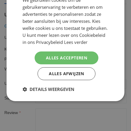
We gebruiken cookies om de
ENGLISH
gebruikerservaring te verbeteren en om
advertenties te personaliseren zodat ze
U plaatst een review over:
beter aansluiten bij uw interesses. Kies
Gillette Venus Breeze ComfortGlide 8 Mesjes
welke cookies u ons toestaat te gebruiken.
U kunt meer lezen over ons Cookiebeleid
Uw waardering
in ons Privacybeleid
Lees verder
Kwaliteit
1
2
3
4
5
ALLES ACCEPTEREN
Prijs
star
stars
stars
stars
stars
1
2
3
4
5
Waarde
star
stars
stars
stars
stars
ALLES AFWIJZEN
1
2
3
4
5
star
stars
stars
stars
stars
Uw naam
DETAILS WEERGEVEN
Samenvatting
Review