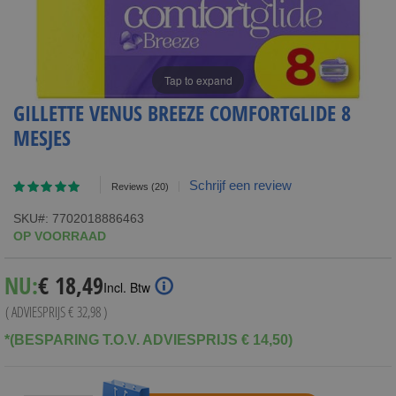
Tap to expand
GILLETTE VENUS BREEZE COMFORTGLIDE 8
MESJES
Waardering:
Schrijf een review
Reviews
(20)
96
100
% of
SKU
7702018886463
OP VOORRAAD
Special
NU:
€ 18,49
Incl. Btw
Price
( ADVIESPRIJS
€ 32,98
)
*(BESPARING T.O.V. ADVIESPRIJS € 14,50)