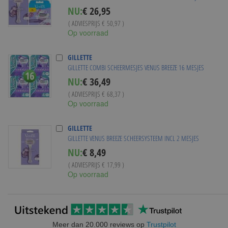
Special
NU:
€ 26,95
Price
( ADVIESPRIJS
€ 50,97
)
Op voorraad
GILLETTE
GILLETTE COMBI SCHEERMESJES VENUS BREEZE 16 MESJES
Special
NU:
€ 36,49
Price
( ADVIESPRIJS
€ 68,37
)
Op voorraad
GILLETTE
GILLETTE VENUS BREEZE SCHEERSYSTEEM INCL 2 MESJES
Special
NU:
€ 8,49
Price
( ADVIESPRIJS
€ 17,99
)
Op voorraad
Meer dan 20.000 reviews op
Trustpilot