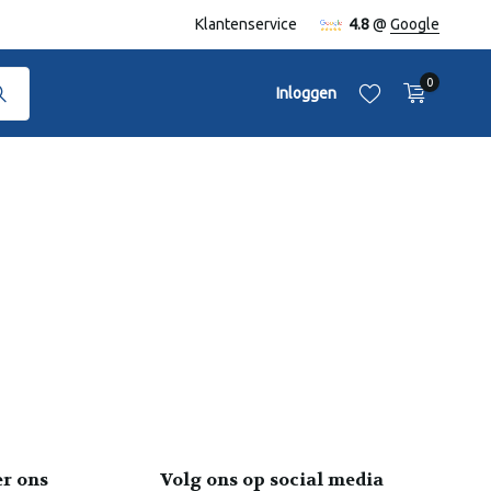
nen Nederland en België
Klantenservice
Gratis verzending
vanaf €50,-
4.8
@
Google
0
Inloggen
Account aanmaken
Account aanmaken
er ons
Volg ons op social media