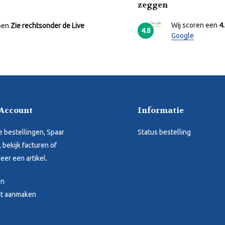
zeggen
Wij scoren een
4
pen
Zie rechtsonder de Live
4.8
Google
 Account
Informatie
je bestellingen, Spaar
Status bestelling
 bekijk facturen of
eer een artikel.
en
t aanmaken