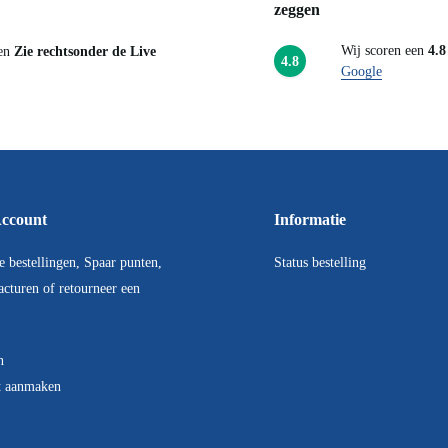
zeggen
Wij scoren een
4
pen
Zie rechtsonder de Live
4.8
Google
 Account
Informatie
je bestellingen, Spaar
Status bestelling
 bekijk facturen of
eer een artikel.
en
t aanmaken