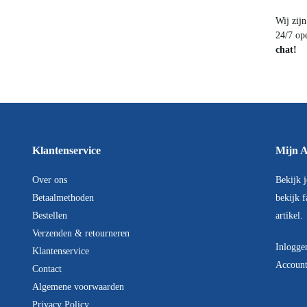
Wij zijn
24/7 o
chat!
Klantenservice
Mijn
Over ons
Bekijk 
Betaalmethoden
punten,
Bestellen
retourn
Verzenden & retourneren
Inlogg
Klantenservice
Accoun
Contact
Algemene voorwaarden
Privacy Policy