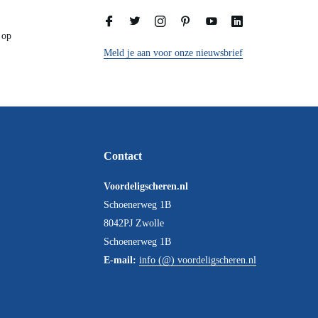
.8
op
Meld je aan voor onze nieuwsbrief
Contact
Voordeligscheren.nl
Schoenerweg 1B
8042PJ Zwolle
Schoenerweg 1B
E-mail:
info (@) voordeligscheren.nl