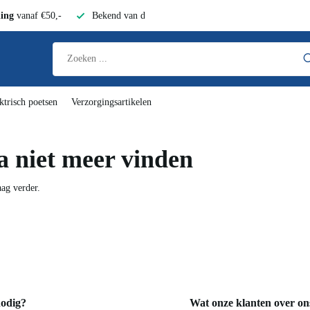
zending
vanaf €50,-
Bekend van de Radio
n
Elektrisch poetsen
Verzorgingsartikelen
agina niet meer vinden
n je graag verder.
nodig?
Wat onze klanten ov