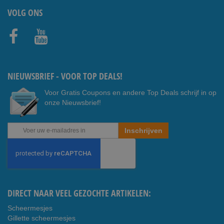
VOLG ONS
Faceb
Youtub
ook
e
NIEUWSBRIEF - VOOR TOP DEALS!
Voor Gratis Coupons en andere Top Deals schrijf in op
onze Nieuwsbrief!
Abonneer
Inschrijven
u
op
onze
nieuwsbrief
DIRECT NAAR VEEL GEZOCHTE ARTIKELEN:
Scheermesjes
Gillette scheermesjes