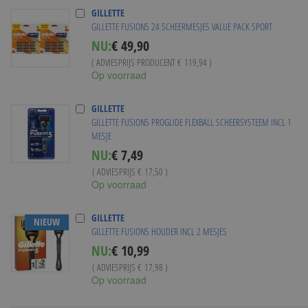
GILLETTE
GILLETTE FUSION5 24 SCHEERMESJES VALUE PACK SPORT
NU:
€ 49,90
( ADVIESPRIJS PRODUCENT
€ 119,94
)
Op voorraad
GILLETTE
GILLETTE FUSION5 PROGLIDE FLEXBALL SCHEERSYSTEEM INCL 1
MESJE
Special
NU:
€ 7,49
Price
( ADVIESPRIJS
€ 17,50
)
Op voorraad
GILLETTE
NIEUW
GILLETTE FUSION5 HOUDER INCL 2 MESJES
Special
NU:
€ 10,99
Price
( ADVIESPRIJS
€ 17,98
)
Op voorraad