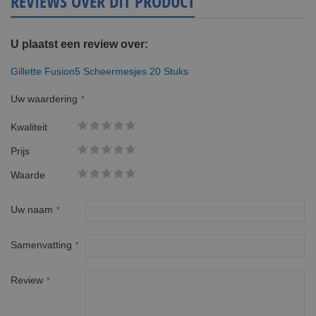
REVIEWS OVER DIT PRODUCT
U plaatst een review over:
Gillette Fusion5 Scheermesjes 20 Stuks
Uw waardering
Kwaliteit
1
2
3
4
5
Prijs
star
stars
stars
stars
stars
1
2
3
4
5
Waarde
star
stars
stars
stars
stars
1
2
3
4
5
star
stars
stars
stars
stars
Uw naam
Samenvatting
Review