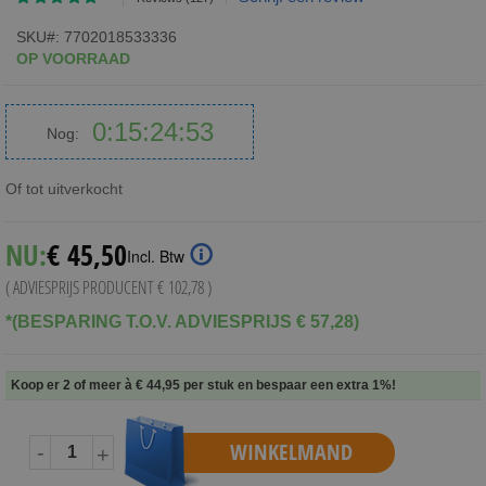
96
100
% of
SKU
7702018533336
OP VOORRAAD
0
15
24
52
Nog:
Dagen
Uren
Minuten
Seconden
Of tot uitverkocht
NU:
€ 45,50
Incl. Btw
( ADVIESPRIJS PRODUCENT
€ 102,78
)
*(BESPARING T.O.V. ADVIESPRIJS € 57,28)
Koop er 2 of meer à
€ 44,95
per stuk en
bespaar een extra
1
%
!
WINKELMAND
-
+