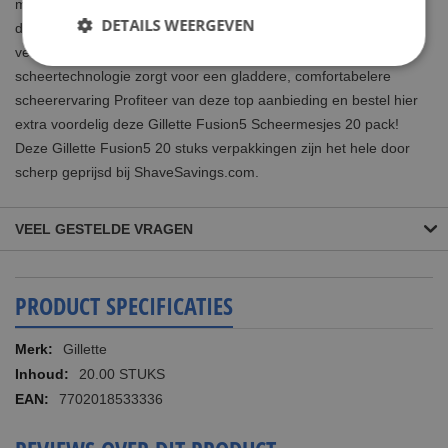
mesjestechnologie: de 5 mesjes zijn dichter bij elkaar geplaatst
DETAILS WEERGEVEN
dan bij Gillette Mach3 om te veel druk op de huid te helpen
verminderen. Deze geavanceerde Gillette Fusion 5-voudige
scheertechnologie zorgt voor een gladdere, comfortabelere
scheerervaring Profiteer van deze top aanbieding en bestel hier
extra voordelig deze Gillette Fusion5 Scheermesjes 20 pack!
Deze Gillette Fusion5 20 stuks verpakkingen zijn het hele door
scherp geprijsd bij ShaveSavings.com.
VEEL GESTELDE VRAGEN
PRODUCT SPECIFICATIES
Meer
Gillette
informatie
20.00 STUKS
7702018533336