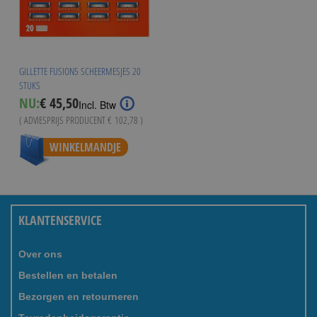
GILLETTE FUSION5 SCHEERMESJES 20
STUKS
NU:
€ 45,50
Incl. Btw
( ADVIESPRIJS PRODUCENT
€ 102,78
)
WINKELMANDJE
KLANTENSERVICE
Over ons
Bestellen en betalen
Bezorgen en retourneren