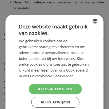
Guard Technologie
: om scheerschuim en scheergel beter
te verdelen.
Deze website maakt gebruik
van cookies.
DUTCH
Vernieuwde Gillette Fusion verpakking, Fusion = Fusion5
geworden! Gillette Fusion5 is het oude vertrouwde Gillette Fusion
We gebruiken cookies om de
ENGLISH
in een nieuw jasje. De 5 in Fusion5 wordt gecommuniceerd om
gebruikerservaring te verbeteren en om
aan te geven dat dit scheersysteem 5 mesjes bevat. Wat betreft
advertenties te personaliseren zodat ze
het design is de kleur blauw oranje geworden. Alle Fusion
beter aansluiten bij uw interesses. Kies
scheermesjes passen op alle Fusion scheersystemen. Geniet
welke cookies u ons toestaat te gebruiken.
elke dag van het comfort van 5 antifrictie mesjes met Flexibele
U kunt meer lezen over ons Cookiebeleid
Comfort Guard: 15 microribbels trekken zachtjes de huid glad,
in ons Privacybeleid
Lees verder
wat zorgt voor een gladder en comfortabeler scheerresultaat. De
verbeterde Indicator Lubrastrip met vitamine E en Aloë zorgt voor
ALLES ACCEPTEREN
optimale scheercondities. Gillette Fusion5 scheermesjes bevatten
ook 1 mesje op de achterzijde, dit is ideaal voor de lastige
ALLES AFWIJZEN
plekken (zoals onder de neus). Fusion5 draait om de 5-