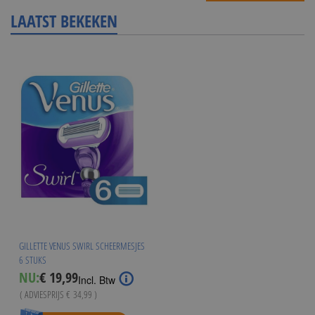
LAATST BEKEKEN
GILLETTE VENUS SWIRL SCHEERMESJES
6 STUKS
Special
NU:
€ 19,99
Incl. Btw
Price
( ADVIESPRIJS
€ 34,99
)