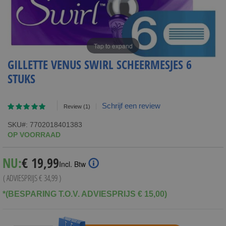
Tap to expand
GILLETTE VENUS SWIRL SCHEERMESJES 6
STUKS
Waardering:
Schrijf een review
Review
(1)
100
100
% of
SKU
7702018401383
OP VOORRAAD
Special
NU:
€ 19,99
Incl. Btw
Price
( ADVIESPRIJS
€ 34,99
)
*(BESPARING T.O.V. ADVIESPRIJS € 15,00)