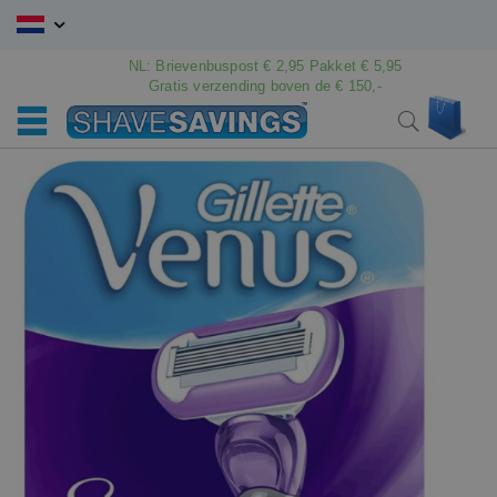
Ga
naar
de
NL: Brievenbuspost € 2,95 Pakket € 5,95
Gratis verzending boven de € 150,-
inhoud
Win
Search
Ga
Ga
naar
naar
het
het
einde
begin
van
van
de
de
afbeeldingen-
afbeeldingen-
gallerij
gallerij