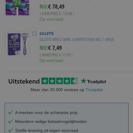
Special
NU:
€ 78,49
Price
( ADVIESPRIJS
€ 139,98
)
Op voorraad
GILLETTE
GILLETTE VENUS SWIRL SCHEERSYSTEEM INCL 1 MESJE
Special
NU:
€ 7,49
Price
( ADVIESPRIJS
€ 17,99
)
Op voorraad
Meer dan 20.000 reviews op
Trustpilot
A-merken voor de scherpste prijs.
Meerdere veilige betaalmogelijkheden.
Snelle levering uit eigen voorraad.