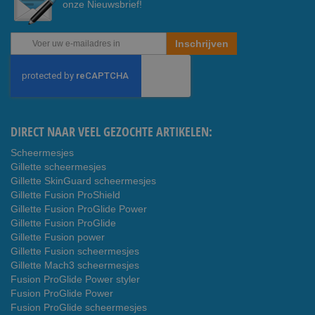
onze Nieuwsbrief!
Abonneer
Inschrijven
u
op
onze
nieuwsbrief
DIRECT NAAR VEEL GEZOCHTE ARTIKELEN:
Scheermesjes
Gillette scheermesjes
Gillette SkinGuard scheermesjes
Gillette Fusion ProShield
Gillette Fusion ProGlide Power
Gillette Fusion ProGlide
Gillette Fusion power
Gillette Fusion scheermesjes
Gillette Mach3 scheermesjes
Fusion ProGlide Power styler
Fusion ProGlide Power
Fusion ProGlide scheermesjes