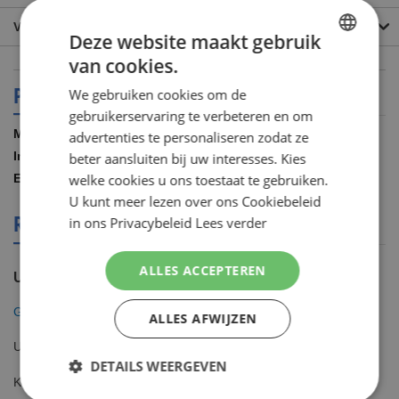
VEEL GESTELDE VRAGEN
Deze website maakt gebruik
van cookies.
DUTCH
PRODUCT SPECIFICATIES
We gebruiken cookies om de
ENGLISH
gebruikerservaring te verbeteren en om
Meer
Gillette
advertenties te personaliseren zodat ze
informatie
6.00 STUKS
beter aansluiten bij uw interesses. Kies
7702018401383
welke cookies u ons toestaat te gebruiken.
U kunt meer lezen over ons Cookiebeleid
REVIEWS OVER DIT PRODUCT
in ons Privacybeleid
Lees verder
ALLES ACCEPTEREN
U plaatst een review over:
Gillette Venus Swirl Scheermesjes 6 Stuks
ALLES AFWIJZEN
Uw waardering
DETAILS WEERGEVEN
Kwaliteit