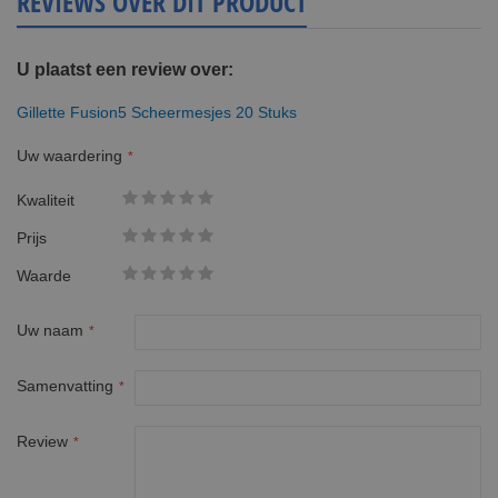
REVIEWS OVER DIT PRODUCT
U plaatst een review over:
Gillette Fusion5 Scheermesjes 20 Stuks
Uw waardering
Kwaliteit
1
2
3
4
5
Prijs
star
stars
stars
stars
stars
1
2
3
4
5
Waarde
star
stars
stars
stars
stars
1
2
3
4
5
star
stars
stars
stars
stars
Uw naam
Samenvatting
Review