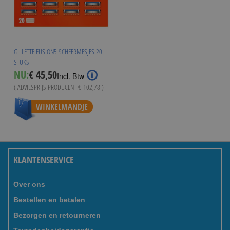
GILLETTE FUSION5 SCHEERMESJES 20
STUKS
NU:
€ 45,50
Incl. Btw
( ADVIESPRIJS PRODUCENT
€ 102,78
)
WINKELMANDJE
KLANTENSERVICE
Over ons
Bestellen en betalen
Bezorgen en retourneren