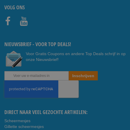
VOLG ONS
Faceb
Youtub
ook
e
NIEUWSBRIEF - VOOR TOP DEALS!
Voor Gratis Coupons en andere Top Deals schrijf in op
onze Nieuwsbrief!
Abonneer
Inschrijven
u
op
onze
nieuwsbrief
DIRECT NAAR VEEL GEZOCHTE ARTIKELEN:
Scheermesjes
Gillette scheermesjes