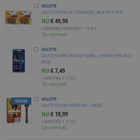
GILLETTE
GILLETTE FUSION5 24 SCHEERMESJES VALUE PACK SPORT
NU:
€ 49,90
( ADVIESPRIJS PRODUCENT
€ 119,94
)
Op voorraad
GILLETTE
GILLETTE FUSION5 PROGLIDE FLEXBALL SCHEERSYSTEEM INCL 1
MESJE
Special
NU:
€ 7,49
Price
( ADVIESPRIJS
€ 17,50
)
Op voorraad
GILLETTE
NIEUW
GILLETTE FUSION5 HOUDER INCL 2 MESJES
Special
NU:
€ 10,99
Price
( ADVIESPRIJS
€ 17,98
)
Op voorraad