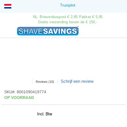
Ga
Trustpilot
naar
de
NL: Brievenbuspost € 2,95 Pakket € 5,95
Gratis verzending boven de € 150,-
inhoud
Win
Sear
Ga
Ga
naar
naar
het
het
GILLETTE FUSION5 POWER
einde
begin
SCHEERMESJES 8 STUKS
van
van
de
de
afbeeldingen-
afbeeldingen-
Waardering:
Schrijf een review
Reviews
(10)
gallerij
gallerij
98
100
% of
SKU
8001090419774
OP VOORRAAD
Special
NU:
€ 23,49
Incl. Btw
Price
( ADVIESPRIJS
€ 40,98
)