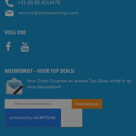
+31 (0) 85 4014476
service@shavesavings.com
VOLG ONS
Faceb
Youtub
ook
e
NIEUWSBRIEF - VOOR TOP DEALS!
Voor Gratis Coupons en andere Top Deals schrijf in op
onze Nieuwsbrief!
Abonneer
Inschrijven
u
op
onze
nieuwsbrief