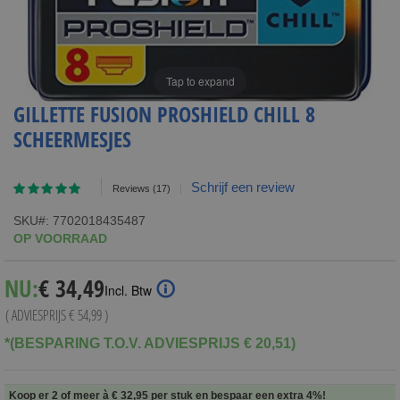
Tap to expand
GILLETTE FUSION PROSHIELD CHILL 8
SCHEERMESJES
Waardering:
Schrijf een review
Reviews
(17)
95
100
% of
SKU
7702018435487
OP VOORRAAD
Special
NU:
€ 34,49
Incl. Btw
Price
( ADVIESPRIJS
€ 54,99
)
*(BESPARING T.O.V. ADVIESPRIJS € 20,51)
Koop er 2 of meer à
€ 32,95
per stuk en
bespaar een extra
4
%
!