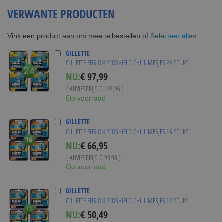
VERWANTE PRODUCTEN
Selecteer alles
Vink een product aan om mee te bestellen of
GILLETTE
GILLETTE FUSION PROSHIELD CHILL MESJES 24 STUKS
Special
NU:
€ 97,99
Price
( ADVIESPRIJS
€ 147,96
)
Op voorraad
GILLETTE
GILLETTE FUSION PROSHIELD CHILL MESJES 16 STUKS
Special
NU:
€ 66,95
Price
( ADVIESPRIJS
€ 93,98
)
Op voorraad
GILLETTE
GILLETTE FUSION PROSHIELD CHILL MESJES 12 STUKS
Special
NU:
€ 50,49
Price