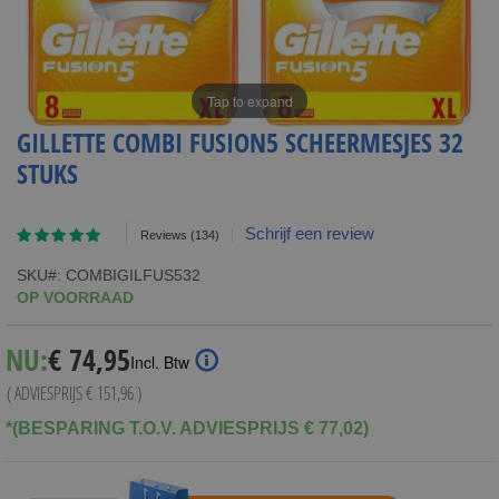
Tap to expand
GILLETTE COMBI FUSION5 SCHEERMESJES 32
STUKS
Waardering:
Schrijf een review
Reviews
(134)
97
100
% of
SKU
COMBIGILFUS532
OP VOORRAAD
Special
NU:
€ 74,95
Incl. Btw
Price
( ADVIESPRIJS
€ 151,96
)
*(BESPARING T.O.V. ADVIESPRIJS € 77,02)