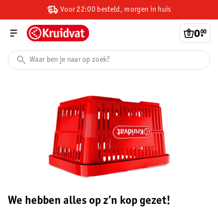
Voor 22:00 besteld, morgen in huis
0
.
00
We hebben alles op z’n kop gezet!